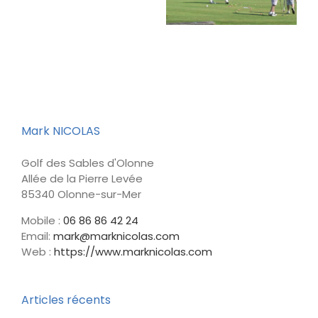
Top
COLLECTIFS
Sables d’Olonne
des
Stages »
mai
2018
Mark NICOLAS
Golf des Sables d'Olonne
Allée de la Pierre Levée
85340 Olonne-sur-Mer
Mobile :
06 86 86 42 24
Email:
mark@marknicolas.com
Web :
https://www.marknicolas.com
Articles récents