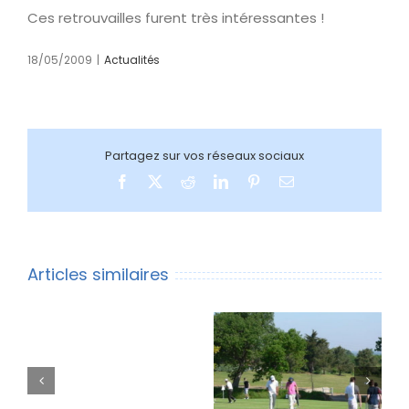
Ces retrouvailles furent très intéressantes !
18/05/2009
|
Actualités
Partagez sur vos réseaux sociaux
Facebook
Twitter
Reddit
LinkedIn
Pinterest
Email
Articles similaires
Dossier
Golf
Magazine
:
REPRISE DES
Formation « Action
« Le
ENTRAÎNEMENT
Types » au golf des