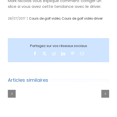
Mark Nicolas vous explique comment corriger un
slice si vous avez cette tendance avec le driver.
28/07/2017
|
Cours de golf vidéo
,
Cours de golf vidéo driver
Partagez sur vos réseaux sociaux
Facebook
Twitter
Reddit
LinkedIn
Pinterest
Email
Cours
Articles similaires
de
Leçon
golf
de
vidéo:
golf
3
vidéo
exercices
pour
pour
une
améliorer
meilleure